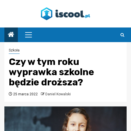
Przejdź
do
treści
Menu
główne
Szkoła
Czy w tym roku
wyprawka szkolne
będzie droższa?
25 marca 2022
Daniel Kowalski