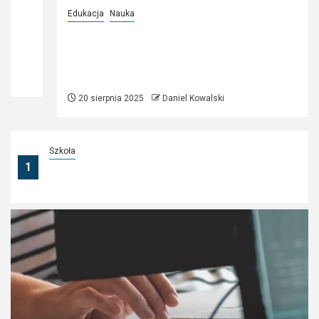
Edukacja
Nauka
Jak nie zapomnieć matematyki
podczas wakacji? Praktyczny plan
dla uczniów i rodziców
20 sierpnia 2025
Daniel Kowalski
Szkoła
1
Jak poradzić sobie w dokumentacyjnym
labiryncie dyrektora szkoły?