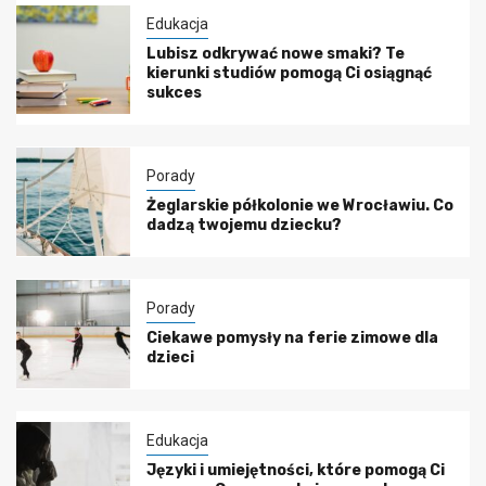
Edukacja
Lubisz odkrywać nowe smaki? Te
kierunki studiów pomogą Ci osiągnąć
sukces
Porady
Żeglarskie półkolonie we Wrocławiu. Co
dadzą twojemu dziecku?
Porady
Ciekawe pomysły na ferie zimowe dla
dzieci
Edukacja
Języki i umiejętności, które pomogą Ci