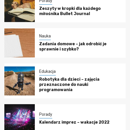
Porady
Zeszyty w kropki dla każdego
miłośnika Bullet Journal
Nauka
Zadania domowe – jak odrobić je
sprawnie i szybko?
Edukacja
Robotyka dla dzieci – zajęcia
przeznaczone do nauki
programowania
Porady
Kalendarz imprez – wakacje 2022