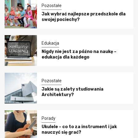
Pozostałe
Jak wybrać najlepsze przedszkole dla
swojej pociechy?
Edukacja
Nigdy nie jest za późno na naukę –
edukacja dla każdego
Pozostałe
Jakie są zalety studiowania
Architektury?
Porady
Ukulele – co to za instrument i jak
nauczyć się grać?