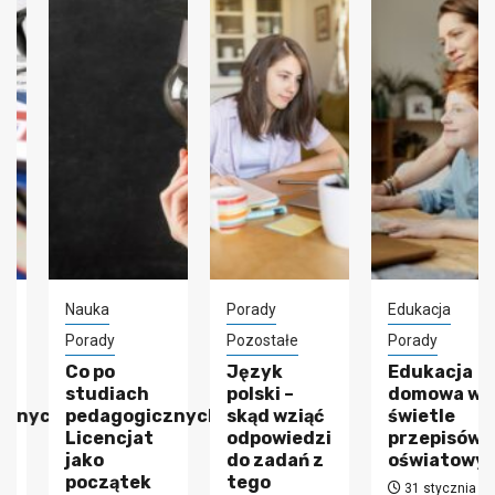
Nauka
Porady
Edukacja
Porady
Pozostałe
Porady
Co po
Język
Edukacja
studiach
polski –
domowa w
ych
pedagogicznych?
skąd wziąć
świetle
Licencjat
odpowiedzi
przepisów
jako
do zadań z
oświatowych
początek
tego
31 stycznia