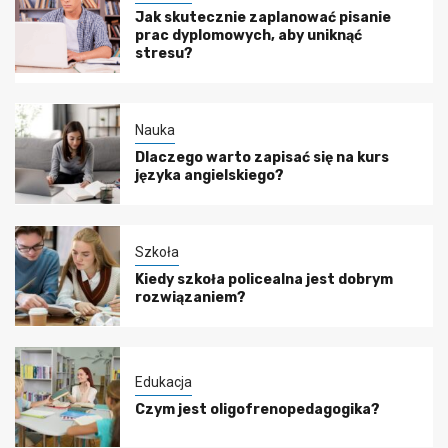
Jak skutecznie zaplanować pisanie
prac dyplomowych, aby uniknąć
stresu?
Nauka
Dlaczego warto zapisać się na kurs
języka angielskiego?
Szkoła
Kiedy szkoła policealna jest dobrym
rozwiązaniem?
Edukacja
Czym jest oligofrenopedagogika?