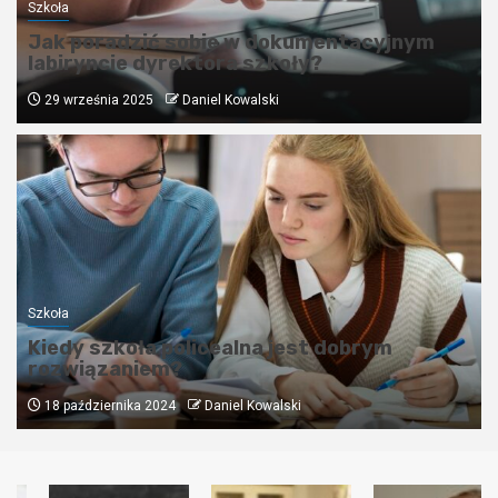
Szkoła
Jak poradzić sobie w dokumentacyjnym
labiryncie dyrektora szkoły?
29 września 2025
Daniel Kowalski
Szkoła
Kiedy szkoła policealna jest dobrym
rozwiązaniem?
18 października 2024
Daniel Kowalski