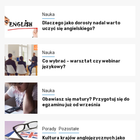
Nauka
Dlaczego jako dorosły nadal warto
uczyć się angielskiego?
Nauka
Co wybrać – warsztat czy webinar
językowy?
Nauka
Obawiasz się matury? Przygotuj się do
egzaminu już od września
Porady
Pozostałe
Kultura krajów anglojęzycznych jako