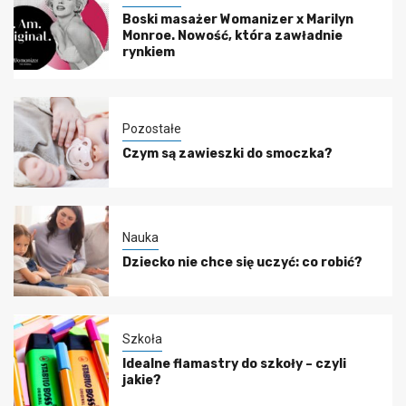
Boski masażer Womanizer x Marilyn
Monroe. Nowość, która zawładnie
rynkiem
Pozostałe
Czym są zawieszki do smoczka?
Nauka
Dziecko nie chce się uczyć: co robić?
Szkoła
Idealne flamastry do szkoły – czyli
jakie?