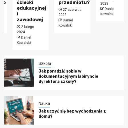
ścieżki
przedmiotu?
2023
edukacyjnej
Daniel
27 czerwca
i
Kowalski
2023
zawodowej
Daniel
Kowalski
2 lutego
2024
Daniel
Kowalski
Szkoła
Jak poradzić sobie w
dokumentacyjnym labiryncie
dyrektora szkoły?
Nauka
Jak uczyć się bez wychodzenia z
domu?