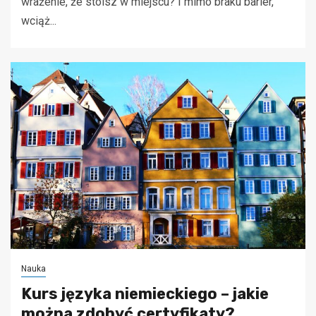
wrażenie, że stoisz w miejscu? I mimo braku barier,
wciąż...
Nauka
Kurs języka niemieckiego – jakie
można zdobyć certyfikaty?